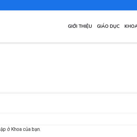
MAIN
GIỚI THIỆU
GIÁO DỤC
KHOA
NAVIGATION
hập ở Khoa của bạn.