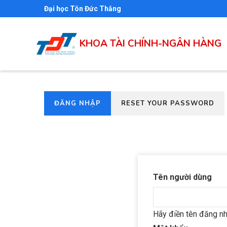
Nhảy
Đại học Tôn Đức Thắng
đến
nội
KHOA TÀI CHÍNH-NGÂN HÀNG
dung
(TAB
ĐĂNG NHẬP
RESET YOUR PASSWORD
Primary
HOẠT
tabs
ĐỘNG)
Tên người dùng
Hãy điền tên đăng n