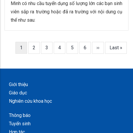
Minh có nhu cầu tuyển dụng số lượng lớn các bạn sinh
viên sắp ra trường hoặc đã ra trường với nội dung cụ
thể như sau:
Trang
1
Trang
2
Trang
3
Trang
4
Trang
5
Trang
6
Next
››
Last
Last »
Pagination
hiện
page
page
thời
Giới thiệu
Giáo dục
Nghiên cứu khoa học
Thông báo
Tuyển sinh
Hợp tác