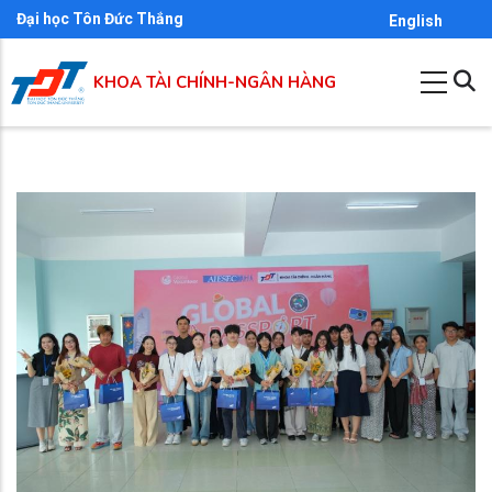
Nhảy
Đại học Tôn Đức Thắng
English
đến
nội
KHOA TÀI CHÍNH-NGÂN HÀNG
dung